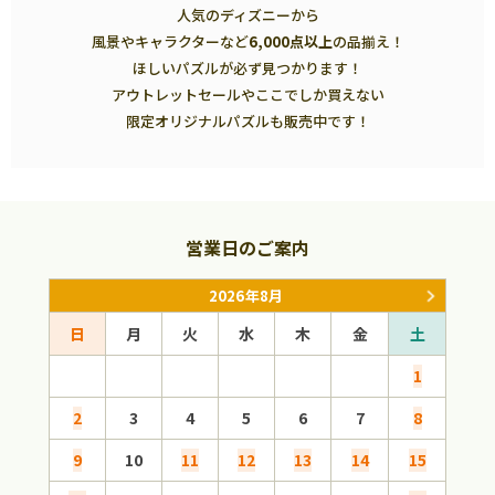
人気のディズニーから
風景やキャラクターなど
6,000点以上
の品揃え！
ほしいパズルが必ず見つかります！
アウトレットセールやここでしか買えない
限定オリジナルパズルも販売中です！
営業日のご案内
2026年8月
日
月
火
水
木
金
土
日
1
2
3
4
5
6
7
8
6
9
10
11
12
13
14
15
13