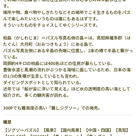
す。
場所や物、食べ物やしきたりなどその場所でこそ生きるものをパズ
ルで楽しみたいというものは誰にもあるはずです。
そういったものをチョイスしてゆくシリーズです。
柏島（かしわじま）＝パズル写真右側の島＝は、高知県幡多郡（は
たぐん）大月町（おおつきちょう）にある島で、
パズル写真左側にある半島の先端に位置し、2本の橋で半島と繋がっ
ている。
周囲約4キロの柏島には400名ほどの住民が暮らしている。
豊後水道と黒潮の流れがぶつかる海域に面しているため、日本の海
の1/3の魚種が生息しているとも言われ、
ダイビングスポットとして知られている。
近年では「船が宙に浮いて見える」ほど水の透明度の高い海として
紹介され、多くの観光客が訪れる。
300Pでも難易度の高い「難しジグソー」での発売。
補足
【ジグソーパズル】【風景】【国内風景】【中国・四国】【高知】