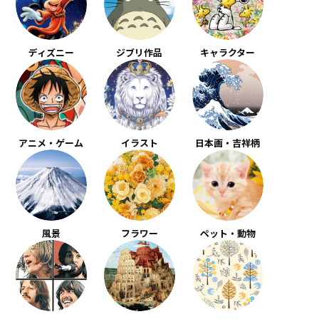
ディズニー
ジブリ作品
キャラクター
アニメ・ゲーム
イラスト
日本画・吉祥柄
風景
フラワー
ペット・動物