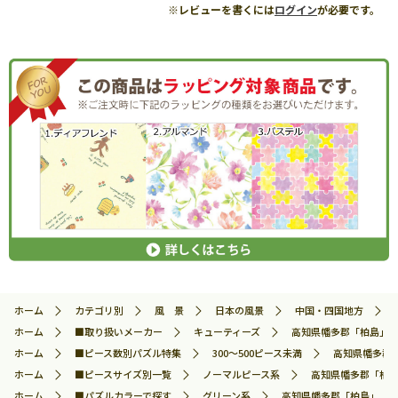
※レビューを書くには
ログイン
が必要です。
ホーム
カテゴリ別
風 景
日本の風景
中国・四国地方
ホーム
■取り扱いメーカー
キューティーズ
高知県幡多郡「柏島」 30
ホーム
■ピース数別パズル特集
300～500ピース未満
高知県幡多郡「柏
ホーム
■ピースサイズ別一覧
ノーマルピース系
高知県幡多郡「柏島」
ホーム
■パズルカラーで探す
グリーン系
高知県幡多郡「柏島」 300