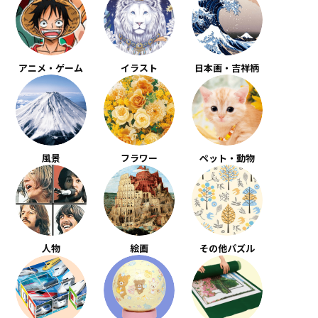
アニメ・ゲーム
イラスト
日本画・吉祥柄
風景
フラワー
ペット・動物
人物
絵画
その他パズル