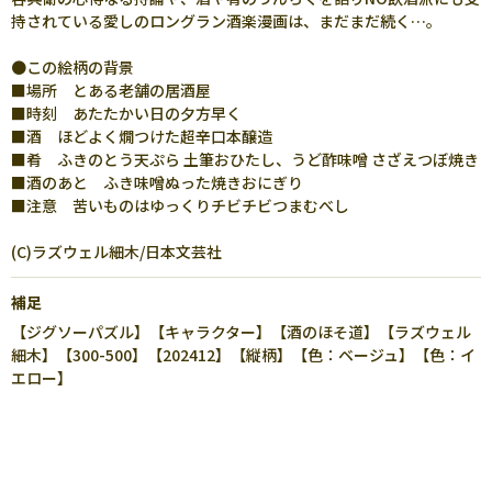
持されている愛しのロングラン酒楽漫画は、まだまだ続く…。
●この絵柄の背景
■場所 とある老舗の居酒屋
■時刻 あたたかい日の夕方早く
■酒 ほどよく燗つけた超辛口本醸造
■肴 ふきのとう天ぷら 土筆おひたし、うど酢味噌 さざえつぼ焼き
■酒のあと ふき味噌ぬった焼きおにぎり
■注意 苦いものはゆっくりチビチビつまむべし
(C)ラズウェル細木/日本文芸社
補足
【ジグソーパズル】【キャラクター】【酒のほそ道】【ラズウェル
細木】【300-500】【202412】【縦柄】【色：ベージュ】【色：イ
エロー】