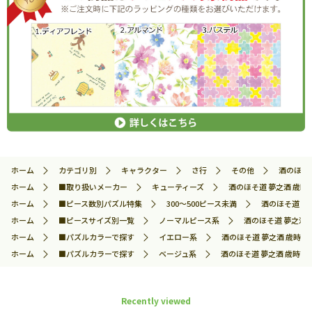
ホーム
カテゴリ別
キャラクター
さ行
その他
酒のほそ道
ホーム
■取り扱いメーカー
キューティーズ
酒のほそ道 夢之酒 歳時記
ホーム
■ピース数別パズル特集
300～500ピース未満
酒のほそ道 夢之
ホーム
■ピースサイズ別一覧
ノーマルピース系
酒のほそ道 夢之酒 
ホーム
■パズルカラーで探す
イエロー系
酒のほそ道 夢之酒 歳時記 
ホーム
■パズルカラーで探す
ベージュ系
酒のほそ道 夢之酒 歳時記 
Recently viewed