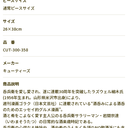
ピースサイズ
通常ピースサイズ
サイズ
26×38cm
品 番
CUT-300-358
メーカー
キューティーズ
商品説明
呑兵衛を愛し愛され、遂に連載30周年を突破したラズウェル細木氏
(1956年生まれ。山形県米沢市出身)により、
週刊漫画ゴラク（日本文芸社）に連載されている“酒呑みによる酒呑
のためのエッセイ的グルメ漫画”。
酒と肴をこよなく愛す主人公のる呑兵衛サラリーマン・岩間宗達
（いわまそうたつ）の日常的な酒楽歳時記である。
呑兵衛の心得なる持論や、酒や肴のうんちくを語りNO飲酒派にも支