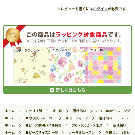
※レビューを書くには
ログイン
が必要です。
ホーム
カテゴリ別
絵 画
落穂拾い (ミレー) 300ピース ジグソーパ
ホーム
■取り扱いメーカー
キューティーズ
落穂拾い (ミレー) 30
ホーム
■ピース数別パズル特集
300～500ピース未満
落穂拾い (ミレ
ホーム
■ピースサイズ別一覧
ノーマルピース系
落穂拾い (ミレー) 