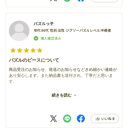
パズルっ子
年代:
60代
性別:
女性
ジグソーパズルレベル:
中級者
パズルのピースについて
商品受注のお知らせ、発送のお知らせなどきめ細かい連絡が
あり安心します。また納品書も送付され、丁寧だと思いま
す。
パズルは気に入ったのが1000ピースが多いので500ピースを
続きを読む
増やして頂けると嬉しいです。
いいね
0