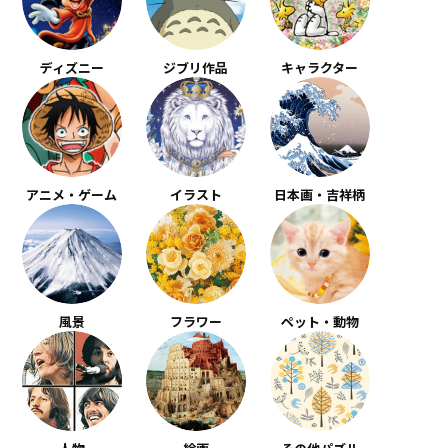
ディズニー
ジブリ作品
キャラクター
アニメ・ゲーム
イラスト
日本画・吉祥柄
風景
フラワー
ペット・動物