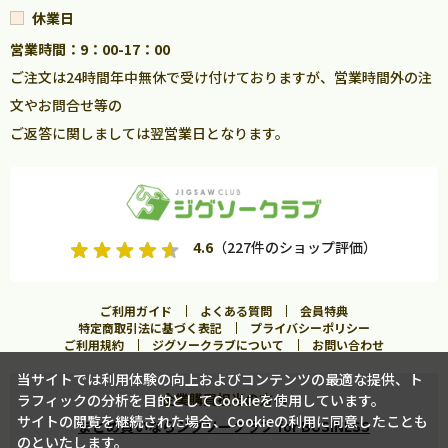
休業日
営業時間：9：00-17：00
ご注文は24時間年中無休で受け付けておりますが、営業時間外の注
文やお問合せ等の
ご返答に関しましては翌営業日となります。
4.6
（227件のショップ評価）
ご利用ガイド
よくある質問
会員特典
特定商取引法に基づく表記
プライバシーポリシー
ご利用規約
ジグソークラブについて
お問い合わせ
当サイトでは利用体験の向上およびコンテンツの最適な提供、ト
企業購買担当の方へ
ラフィックの分析を目的としてCookieを使用しています。
カートに入れる
サイトの閲覧を継続された場合、Cookieの利用に同意したことも
まとめ買いならジグソークラブ for BUSINESS
のといたします。