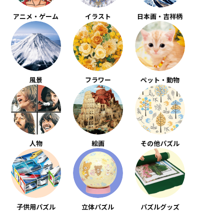
アニメ・ゲーム
イラスト
日本画・吉祥柄
風景
フラワー
ペット・動物
人物
絵画
その他パズル
子供用パズル
立体パズル
パズルグッズ