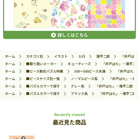
ホーム
カテゴリ別
イラスト
た行
滝平二郎
「井戸ばた」
ホーム
■取り扱いメーカー
キューティーズ
「井戸ばた」－滝平二郎 
ホーム
■ピース数別パズル特集
300～500ピース未満
「井戸ばた」－
ホーム
■ピースサイズ別一覧
ノーマルピース系
「井戸ばた」－滝平二
ホーム
■パズルカラーで探す
グレー系
「井戸ばた」－滝平二郎 きり
ホーム
■パズルカラーで探す
ブラック系
「井戸ばた」－滝平二郎 き
Recently viewed
最近見た商品