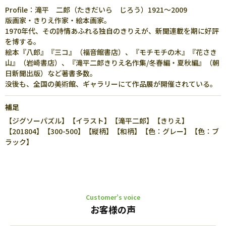
Profile：滝平 二郎（たきだいら じろう）1921～2009
版画家・きりえ作家・絵本画家。
1970年代、その詩情あふれる独自のきりえが、新聞連載を期に好評
を博する。
絵本『八郎』『三コ』（福音館書店）、『モチモチの木』『花さき
山』（岩崎書店）、『滝平二郎きりえ名作集/冬春編・夏秋編』（朝
日新聞出版）など著書多数。
没後も、全国の美術館、ギャラリーにて作品展が開催されている。
補足
【ジグソーパズル】【イラスト】【滝平二郎】【きりえ】
【201804】【300-500】【縦柄】【和柄】【色：グレー】【色：ブ
ラック】
Customer’s voice
お客様の声