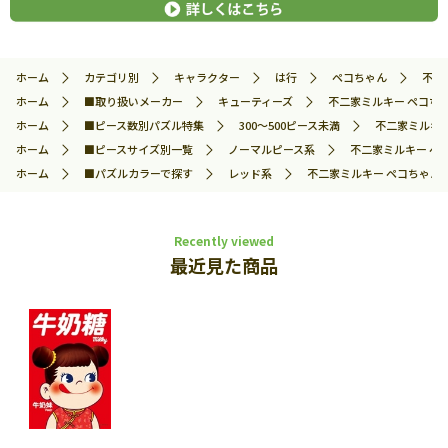
ホーム
カテゴリ別
キャラクター
は行
ペコちゃん
不二
ホーム
■取り扱いメーカー
キューティーズ
不二家ミルキー ペコちゃん
ホーム
■ピース数別パズル特集
300～500ピース未満
不二家ミルキー 
ホーム
■ピースサイズ別一覧
ノーマルピース系
不二家ミルキー ペコ
ホーム
■パズルカラーで探す
レッド系
不二家ミルキー ペコちゃん/中
Recently viewed
最近見た商品