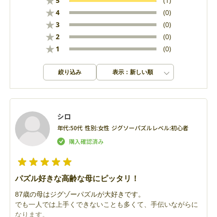
★
5
(1)
★
4
(0)
★
3
(0)
★
2
(0)
★
1
(0)
絞り込み
表示：新しい順
シロ
年代:
50代
性別:
女性
ジグソーパズルレベル:
初心者
パズル好きな高齢な母にピッタリ！
87歳の母はジグゾーパズルが大好きです。
でも一人では上手くできないことも多くて、手伝いながらに
なります。