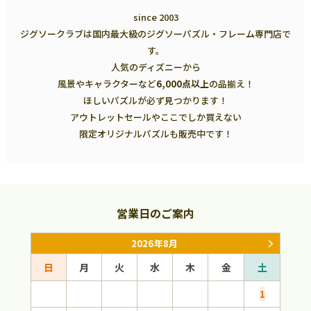
since 2003
ジグソークラブは国内最大級のジグソーパズル・フレーム専門店で
す。
人気のディズニーから
風景やキャラクターなど
6,000点以上
の品揃え！
ほしいパズルが必ず見つかります！
アウトレットセールやここでしか買えない
限定オリジナルパズルも販売中です！
営業日のご案内
2026年8月
日
月
火
水
木
金
土
日
1