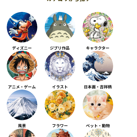
ディズニー
ジブリ作品
キャラクター
アニメ・ゲーム
イラスト
日本画・吉祥柄
風景
フラワー
ペット・動物