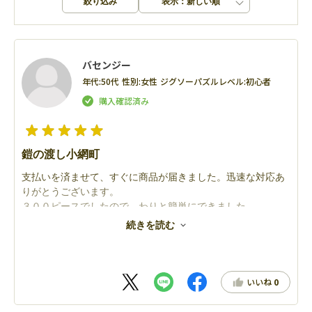
絞り込み
表示：新しい順
バセンジー
年代:
50代
性別:
女性
ジグソーパズルレベル:
初心者
鎧の渡し小網町
支払いを済ませて、すぐに商品が届きました。迅速な対応あ
りがとうございます。
３００ピースでしたので、わりと簡単にできました。
竹下夢二さんのパズルがあったらなぁと思います。
続きを読む
また利用させていただきます。ありがとうございました。
いいね
0