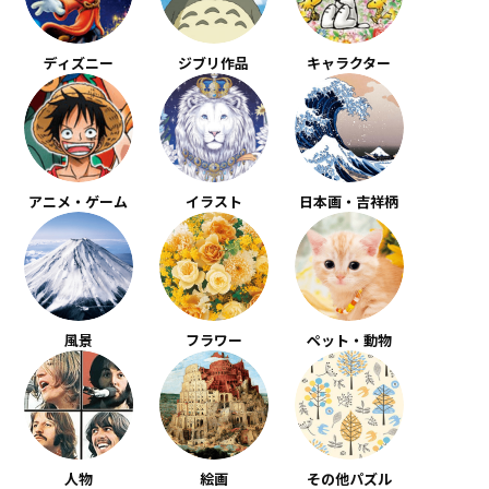
ディズニー
ジブリ作品
キャラクター
アニメ・ゲーム
イラスト
日本画・吉祥柄
風景
フラワー
ペット・動物
人物
絵画
その他パズル