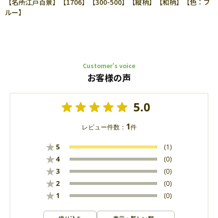
【名所江戸百景】【1706】【300-500】【縦柄】【和柄】【色：ブ
ルー】
Customer’s voice
お客様の声
5.0
1
レビュー件数：
件
★
5
(1)
★
4
(0)
★
3
(0)
★
2
(0)
★
1
(0)