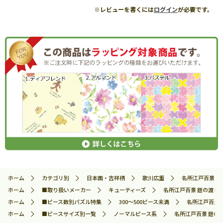
※レビューを書くには
ログイン
が必要です。
ホーム
カテゴリ別
日本画・吉祥柄
歌川広重
名所江戸百景 鎧の
ホーム
■取り扱いメーカー
キューティーズ
名所江戸百景 鎧の渡し小網
ホーム
■ピース数別パズル特集
300～500ピース未満
名所江戸百景 
ホーム
■ピースサイズ別一覧
ノーマルピース系
名所江戸百景 鎧の渡