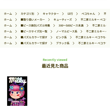
ホーム
カテゴリ別
キャラクター
は行
ペコちゃん
不二
ホーム
■取り扱いメーカー
キューティーズ
不二家ミルキー ペコラちゃ
ホーム
■ピース数別パズル特集
300～500ピース未満
不二家ミルキー
ホーム
■ピースサイズ別一覧
ノーマルピース系
不二家ミルキー ペコ
ホーム
■パズルカラーで探す
ピンク系
不二家ミルキー ペコラちゃん/
ホーム
■パズルカラーで探す
ブラック系
不二家ミルキー ペコラちゃん
Recently viewed
最近見た商品