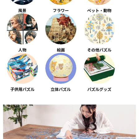
風景
フラワー
ペット・動物
人物
絵画
その他パズル
子供用パズル
立体パズル
パズルグッズ