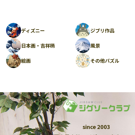
ディズニー
ジブリ作品
日本画・吉祥柄
風景
絵画
その他パズル
since 2003