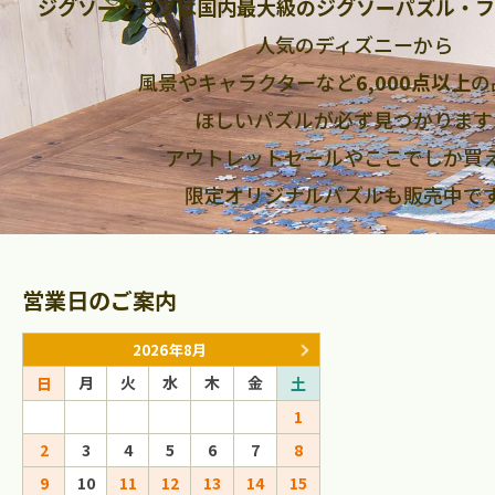
ジグソークラブは国内最大級のジグソーパズル・フ
人気のディズニーから
風景やキャラクターなど
6,000点以上
の
ほしいパズルが必ず見つかります
アウトレットセールやここでしか買
限定オリジナルパズルも販売中で
営業日のご案内
2026年8月
2026年9
月
火
水
木
金
月
火
水
日
土
日
1
1
2
2
3
4
5
6
7
8
6
7
8
9
9
10
11
12
13
14
15
13
14
15
16