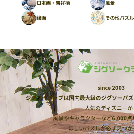
日本画・吉祥柄
風景
絵画
その他パズ
since 2003
ジグソークラブは国内最大級のジグソーパズ
人気のディズニーか
風景やキャラクターなど
6,000
ほしいパズルが必ず見つか