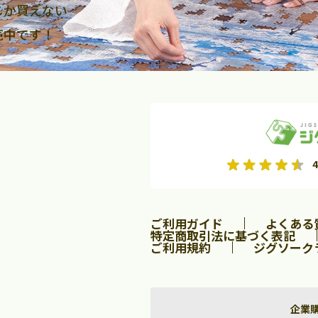
しか買えない
売中です！
2026年9月
2026年10月
4
水
木
金
月
火
水
木
金
土
日
土
2
3
4
5
1
2
3
9
10
11
12
4
5
6
7
8
9
10
ご利用ガイド
よくある
16
17
18
19
11
12
13
14
15
16
17
特定商取引法に基づく表記
ご利用規約
ジグソーク
23
24
25
26
18
19
20
21
22
23
24
30
25
26
27
28
29
30
31
企業