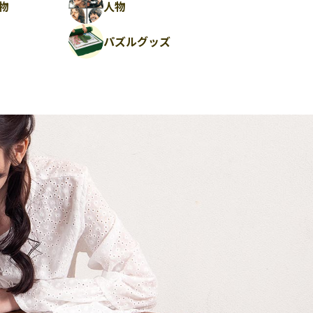
物
人物
パズルグッズ