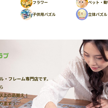
フラワー
ペット・動
ル
子供用パズル
立体パズル
ル・フレーム専門店です。
ら
点以上
の品揃え！
ります！