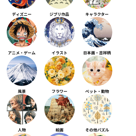
ディズニー
ジブリ作品
キャラクター
アニメ・ゲーム
イラスト
日本画・吉祥柄
風景
フラワー
ペット・動物
人物
絵画
その他パズル