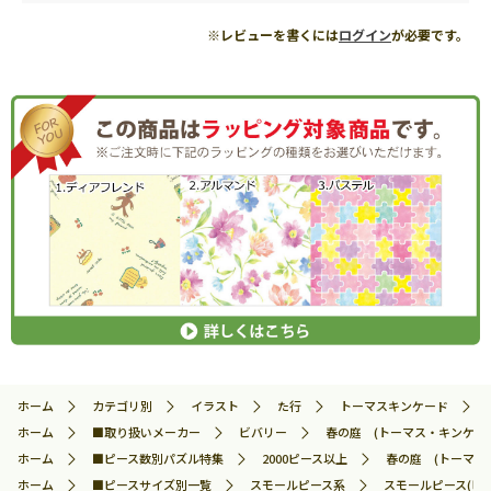
※レビューを書くには
ログイン
が必要です。
ホーム
カテゴリ別
イラスト
た行
トーマスキンケード
ホーム
■取り扱いメーカー
ビバリー
春の庭 (トーマス・キンケード) 
ホーム
■ピース数別パズル特集
2000ピース以上
春の庭 (トーマス・
ホーム
■ピースサイズ別一覧
スモールピース系
スモールピース(ビ