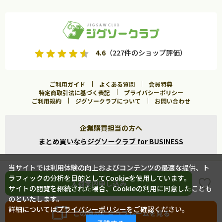
4.6
（227件のショップ評価）
ご利用ガイド
よくある質問
会員特典
特定商取引法に基づく表記
プライバシーポリシー
ご利用規約
ジグソークラブについて
お問い合わせ
企業購買担当の方へ
まとめ買いならジグソークラブ for BUSINESS
当サイトでは利用体験の向上およびコンテンツの最適な提供、ト
ラフィックの分析を目的としてCookieを使用しています。
Copyright ©
2026 Jigsawclub. All Rights Reserved.
入荷案内申し込み
サイトの閲覧を継続された場合、Cookieの利用に同意したことも
のといたします。
詳細については
プライバシーポリシー
をご確認ください。
この商品に合うフレームを見る