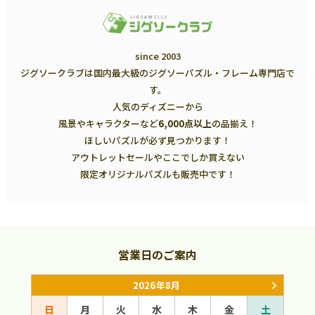
since 2003
ジグソークラブは国内最大級のジグソーパズル・フレーム専門店で
す。
人気のディズニーから
風景やキャラクターなど
6,000点以上
の品揃え！
ほしいパズルが必ず見つかります！
アウトレットセールやここでしか買えない
限定オリジナルパズルも販売中です！
営業日のご案内
2026年8月
日
月
火
水
木
金
土
日