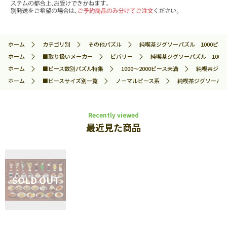
ホーム
カテゴリ別
その他パズル
純喫茶ジグソーパズル 1000ピース 
ホーム
■取り扱いメーカー
ビバリー
純喫茶ジグソーパズル 1000ピ
ホーム
■ピース数別パズル特集
1000～2000ピース未満
純喫茶ジグソ
ホーム
■ピースサイズ別一覧
ノーマルピース系
純喫茶ジグソーパズル
Recently viewed
最近見た商品