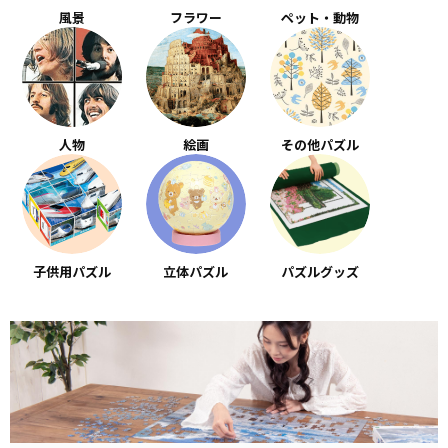
風景
フラワー
ペット・動物
人物
絵画
その他パズル
子供用パズル
立体パズル
パズルグッズ