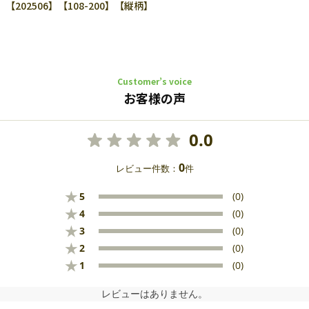
2506】【108-200】【縦柄】
Customer’s voice
お客様の声
0.0
0
レビュー件数：
件
★
5
(0)
★
4
(0)
★
3
(0)
★
2
(0)
★
1
(0)
レビューはありません。