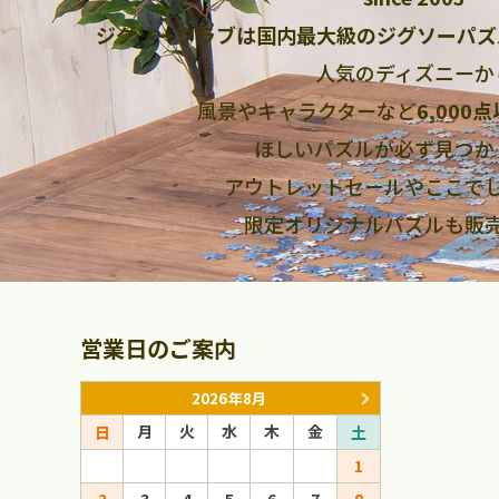
ジグソークラブは国内最大級のジグソーパズ
人気のディズニーか
風景やキャラクターなど
6,000
ほしいパズルが必ず見つか
アウトレットセールやここで
限定オリジナルパズルも販
営業日のご案内
2026年8月
月
火
水
木
金
月
火
日
土
日
1
1
2
3
4
5
6
7
8
6
7
8