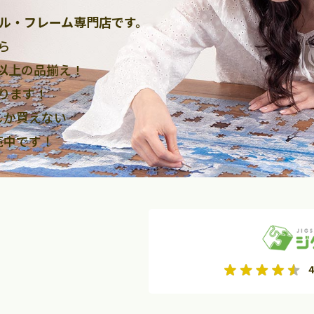
ル・フレーム専門店です。
ら
点以上
の品揃え！
ります！
しか買えない
売中です！
2026年9月
2026年10月
4
水
木
金
月
火
水
木
金
土
日
土
2
3
4
5
1
2
3
9
10
11
12
4
5
6
7
8
9
10