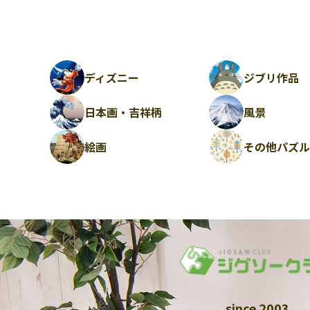
ディズニー
ジブリ作品
日本画・吉祥柄
風景
絵画
その他パズ
since 2003