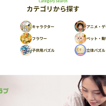
Category search
カテゴリから探す
キャラクター
アニメ・ゲ
フラワー
ペット・動
ル
子供用パズル
立体パズル