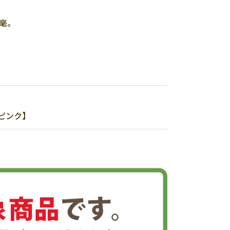
毫。
：ピンク】