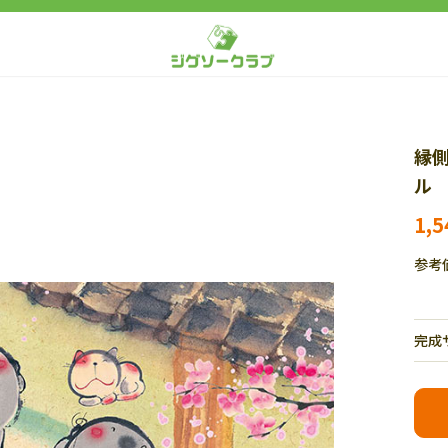
縁側
ル 
1,
参考
完成