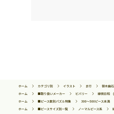
ホーム
カテゴリ別
イラスト
ま行
御木幽石
ホーム
■取り扱いメーカー
ビバリー
縁側日和 (
ホーム
■ピース数別パズル特集
300～500ピース未満
ホーム
■ピースサイズ別一覧
ノーマルピース系