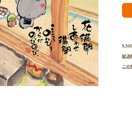
5,
配送
この