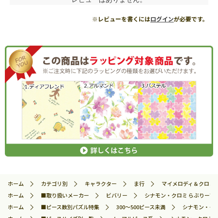
※レビューを書くには
ログイン
が必要です。
ホーム
カテゴリ別
キャラクター
ま行
マイメロディ＆クロミ
ホーム
■取り扱いメーカー
ビバリー
シナモン・クロミ らぶりーフレン
ホーム
■ピース数別パズル特集
300～500ピース未満
シナモン・クロミ