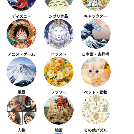
ディズニー
ジブリ作品
キャラクター
アニメ・ゲーム
イラスト
日本画・吉祥柄
風景
フラワー
ペット・動物
人物
絵画
その他パズル