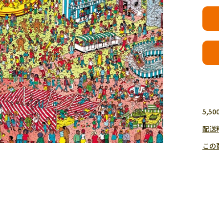
5,
配送
この