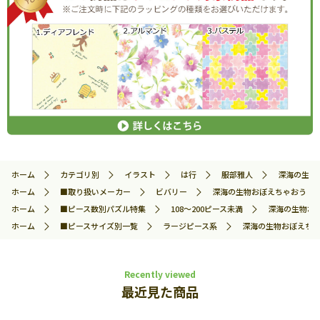
ホーム
カテゴリ別
イラスト
は行
服部雅人
深海の生物お
ホーム
■取り扱いメーカー
ビバリー
深海の生物おぼえちゃおう！ (服
ホーム
■ピース数別パズル特集
108～200ピース未満
深海の生物おぼえ
ホーム
■ピースサイズ別一覧
ラージピース系
深海の生物おぼえちゃおう
Recently viewed
最近見た商品