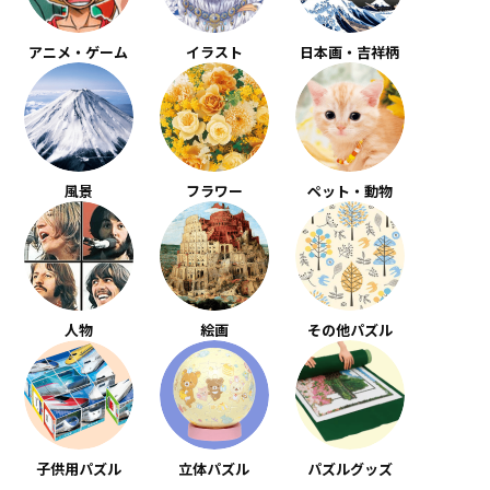
アニメ・ゲーム
イラスト
日本画・吉祥柄
風景
フラワー
ペット・動物
人物
絵画
その他パズル
子供用パズル
立体パズル
パズルグッズ