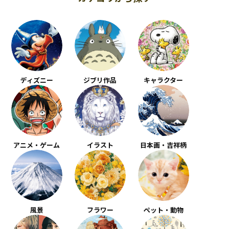
ディズニー
ジブリ作品
キャラクター
アニメ・ゲーム
イラスト
日本画・吉祥柄
風景
フラワー
ペット・動物