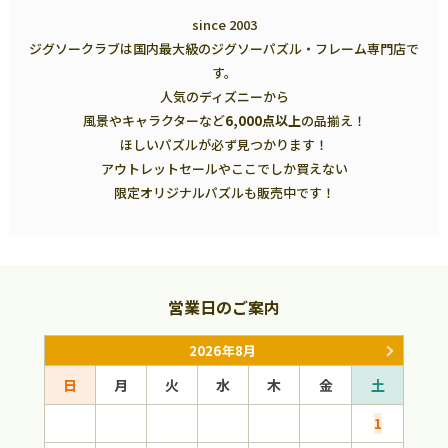
since 2003
ジグソークラブは国内最大級のジグソーパズル・フレーム専門店で
す。
人気のディズニーから
風景やキャラクターなど
6,000点以上
の品揃え！
ほしいパズルが必ず見つかります！
アウトレットセールやここでしか買えない
限定オリジナルパズルも販売中です！
営業日のご案内
2026年8月
日
月
火
水
木
金
土
日
1