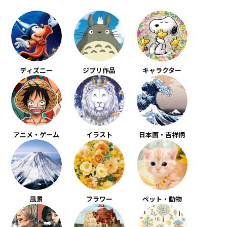
ディズニー
ジブリ作品
キャラクター
アニメ・ゲーム
イラスト
日本画・吉祥柄
風景
フラワー
ペット・動物