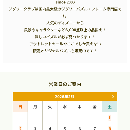
since 2003
ジグソークラブは国内最大級のジグソーパズル・フレーム専門店で
す。
人気のディズニーから
風景やキャラクターなど
6,000点以上
の品揃え！
ほしいパズルが必ず見つかります！
アウトレットセールやここでしか買えない
限定オリジナルパズルも販売中です！
営業日のご案内
2026年8月
日
月
火
水
木
金
土
日
1
2
3
4
5
6
7
8
6