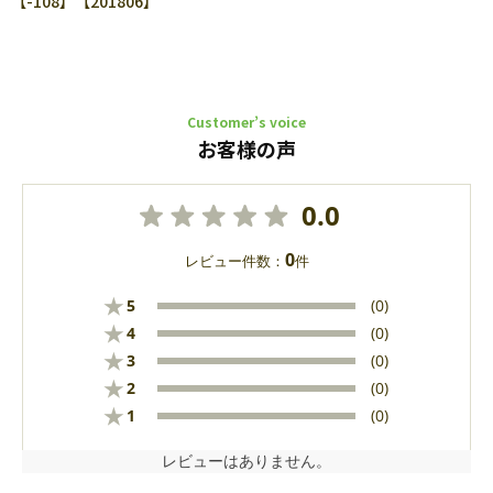
【-108】【201806】
Customer’s voice
お客様の声
0.0
0
レビュー件数：
件
★
5
(0)
★
4
(0)
★
3
(0)
★
2
(0)
★
1
(0)
レビューはありません。