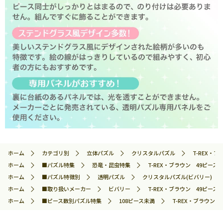
ホーム
カテゴリ別
立体パズル
クリスタルパズル
T-REX・ブ
ホーム
■パズル特集
恐竜・昆虫特集
T-REX・ブラウン 49ピース B
ホーム
■パズル特徴別
透明パズル
クリスタルパズル(ビバリー)
ホーム
■取り扱いメーカー
ビバリー
T-REX・ブラウン 49ピース B
ホーム
■ピース数別パズル特集
108ピース未満
T-REX・ブラウン 4