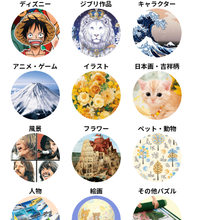
ディズニー
ジブリ作品
キャラクター
アニメ・ゲーム
イラスト
日本画・吉祥柄
風景
フラワー
ペット・動物
人物
絵画
その他パズル