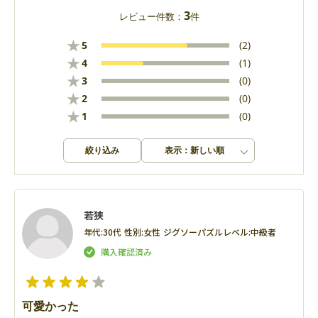
3
レビュー件数：
件
★
5
(2)
★
4
(1)
★
3
(0)
★
2
(0)
★
1
(0)
絞り込み
表示：新しい順
若狭
年代:
30代
性別:
女性
ジグソーパズルレベル:
中級者
可愛かった