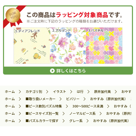
ホーム
カテゴリ別
イラスト
は行
原井加代美
おやすみ 
ホーム
■取り扱いメーカー
ビバリー
おやすみ （原井加代美） 300
ホーム
■ピース数別パズル特集
300～500ピース未満
おやすみ （原井
ホーム
■ピースサイズ別一覧
ノーマルピース系
おやすみ （原井加代
ホーム
■パズルカラーで探す
グレー系
おやすみ （原井加代美） 30