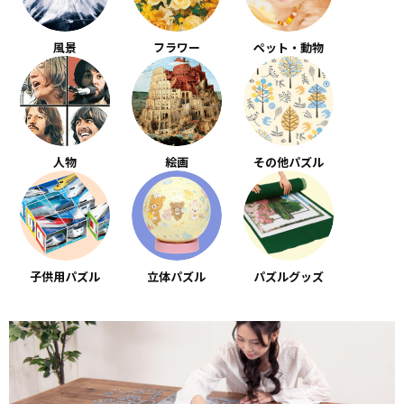
風景
フラワー
ペット・動物
人物
絵画
その他パズル
子供用パズル
立体パズル
パズルグッズ