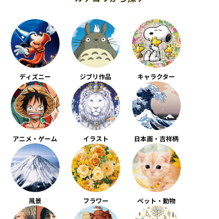
ディズニー
ジブリ作品
キャラクター
アニメ・ゲーム
イラスト
日本画・吉祥柄
風景
フラワー
ペット・動物