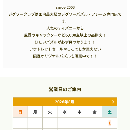
since 2003
ジグソークラブは国内最大級のジグソーパズル・フレーム専門店で
す。
人気のディズニーから
風景やキャラクターなど
6,000点以上
の品揃え！
ほしいパズルが必ず見つかります！
アウトレットセールやここでしか買えない
限定オリジナルパズルも販売中です！
営業日のご案内
2026年8月
日
月
火
水
木
金
土
日
1