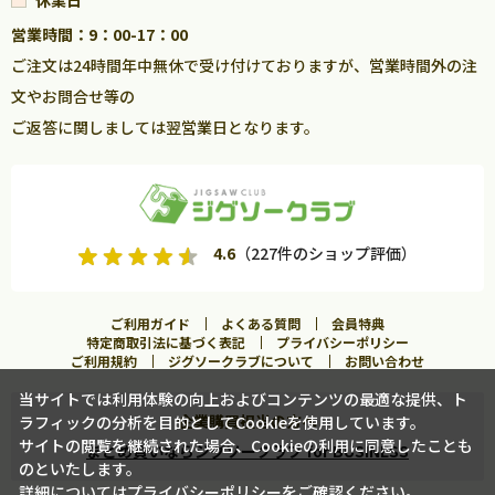
営業時間：9：00-17：00
ご注文は24時間年中無休で受け付けておりますが、営業時間外の注
文やお問合せ等の
ご返答に関しましては翌営業日となります。
4.6
（227件のショップ評価）
ご利用ガイド
よくある質問
会員特典
特定商取引法に基づく表記
プライバシーポリシー
ご利用規約
ジグソークラブについて
お問い合わせ
当サイトでは利用体験の向上およびコンテンツの最適な提供、ト
企業購買担当の方へ
ラフィックの分析を目的としてCookieを使用しています。
サイトの閲覧を継続された場合、Cookieの利用に同意したことも
まとめ買いならジグソークラブ for BUSINESS
のといたします。
詳細については
プライバシーポリシー
をご確認ください。