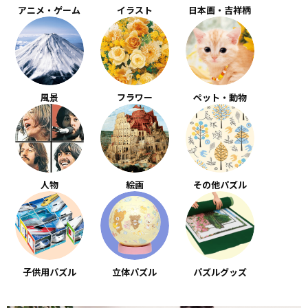
アニメ・ゲーム
イラスト
日本画・吉祥柄
風景
フラワー
ペット・動物
人物
絵画
その他パズル
子供用パズル
立体パズル
パズルグッズ