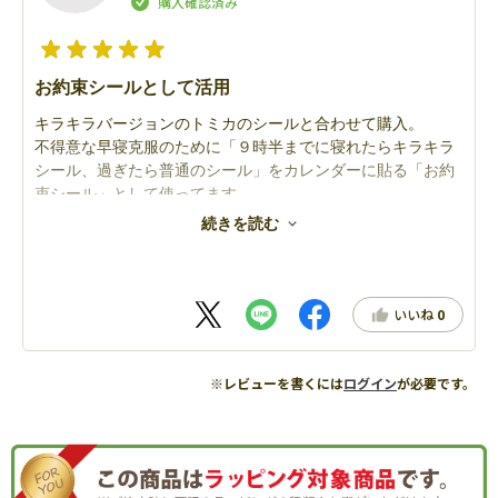
お約束シールとして活用
キラキラバージョンのトミカのシールと合わせて購入。
不得意な早寝克服のために「９時半までに寝れたらキラキラ
シール、過ぎたら普通のシール」をカレンダーに貼る「お約
束シール」として使ってます。
毎日キラキラシールを貼るために早寝がんばり効果が出てお
続きを読む
ります！
いいね
0
※レビューを書くには
ログイン
が必要です。