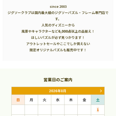
since 2003
ジグソークラブは国内最大級のジグソーパズル・フレーム専門店で
す。
人気のディズニーから
風景やキャラクターなど
6,000点以上
の品揃え！
ほしいパズルが必ず見つかります！
アウトレットセールやここでしか買えない
限定オリジナルパズルも販売中です！
営業日のご案内
2026年8月
日
月
火
水
木
金
土
日
1