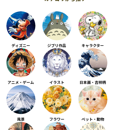
ディズニー
ジブリ作品
キャラクター
アニメ・ゲーム
イラスト
日本画・吉祥柄
風景
フラワー
ペット・動物