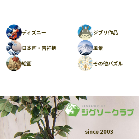
ディズニー
ジブリ作品
日本画・吉祥柄
風景
絵画
その他パズル
since 2003