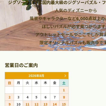
ジグソークラブは国内最大級のジグソーパズル・フ
人気のディズニーから
風景やキャラクターなど
6,000点以上
の
ほしいパズルが必ず見つかります
アウトレットセールやここでしか買
限定オリジナルパズルも販売中で
営業日のご案内
2026年8月
2026年9
月
火
水
木
金
月
火
水
日
土
日
1
1
2
2
3
4
5
6
7
8
6
7
8
9
9
10
11
12
13
14
15
13
14
15
16