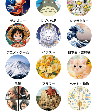
ディズニー
ジブリ作品
キャラクター
アニメ・ゲーム
イラスト
日本画・吉祥柄
風景
フラワー
ペット・動物