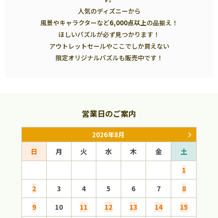
人気のディズニーから
風景やキャラクターなど
6,000点以上
の品揃え！
ほしいパズルが必ず見つかります！
アウトレットセールやここでしか買えない
限定オリジナルパズルも販売中です！
営業日のご案内
2026年8月
日
月
火
水
木
金
土
日
1
2
3
4
5
6
7
8
6
9
10
11
12
13
14
15
13