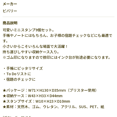
メーカー
ビバリー
商品説明
可愛いミニスタンプ9個セット。
手帳やノートにはもちろん、お子様の宿題チェックなどにも最適で
す。
小さいからこそいろんな場面で大活躍！
持ち運びしやすい収納ケース入り。
※ゴム印になりますので捺印にはインク台が別途必要になります。
・手帳にピッタリサイズ
・To Doリストに
・宿題のチェックに
★パッケージ：W71×H130×D35ｍｍ（ブリスター使用）
★収納ケース：W43×H33×D44mm
★スタンプサイズ：W10×H23×D10mm
★素材：天然木、ゴム、ウレタン、アクリル、SUS、PET、紙