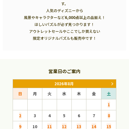
す。
人気のディズニーから
風景やキャラクターなど
6,000点以上
の品揃え！
ほしいパズルが必ず見つかります！
アウトレットセールやここでしか買えない
限定オリジナルパズルも販売中です！
営業日のご案内
2026年8月
日
月
火
水
木
金
土
日
1
2
3
4
5
6
7
8
6
9
10
11
12
13
14
15
13