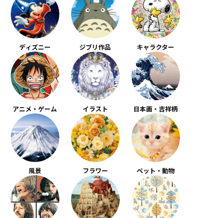
ディズニー
ジブリ作品
キャラクター
アニメ・ゲーム
イラスト
日本画・吉祥柄
風景
フラワー
ペット・動物