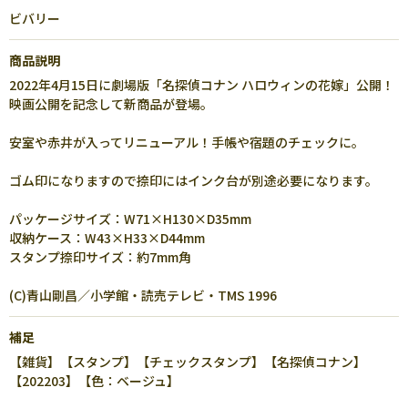
ビバリー
商品説明
2022年4月15日に劇場版「名探偵コナン ハロウィンの花嫁」公開！
映画公開を記念して新商品が登場。
安室や赤井が入ってリニューアル！手帳や宿題のチェックに。
ゴム印になりますので捺印にはインク台が別途必要になります。
パッケージサイズ：W71×H130×D35mm
収納ケース：W43×H33×D44mm
スタンプ捺印サイズ：約7mm角
(C)青山剛昌／小学館・読売テレビ・TMS 1996
補足
【雑貨】【スタンプ】【チェックスタンプ】【名探偵コナン】
【202203】【色：ベージュ】