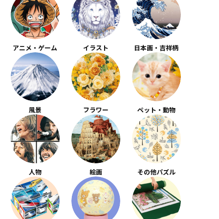
アニメ・ゲーム
イラスト
日本画・吉祥柄
風景
フラワー
ペット・動物
人物
絵画
その他パズル