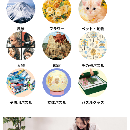
風景
フラワー
ペット・動物
人物
絵画
その他パズル
子供用パズル
立体パズル
パズルグッズ