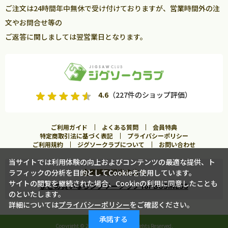
ご注文は24時間年中無休で受け付けておりますが、営業時間外の注
文やお問合せ等の
ご返答に関しましては翌営業日となります。
4.6
（227件のショップ評価）
ご利用ガイド
よくある質問
会員特典
特定商取引法に基づく表記
プライバシーポリシー
ご利用規約
ジグソークラブについて
お問い合わせ
当サイトでは利用体験の向上およびコンテンツの最適な提供、ト
企業購買担当の方へ
ラフィックの分析を目的としてCookieを使用しています。
サイトの閲覧を継続された場合、Cookieの利用に同意したことも
まとめ買いならジグソークラブ for BUSINESS
のといたします。
詳細については
プライバシーポリシー
をご確認ください。
カートに入れる
承諾する
Copyright ©
2026 Jigsawclub. All Rights Reserved.