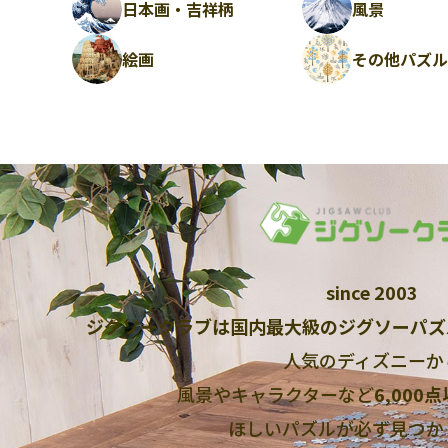
日本画・吉祥柄
風景
絵画
その他パズ
since 2003
ジグソークラブは国内最大級のジグソーパズ
人気のディズニーか
風景やキャラクターなど
6,000
ほしいパズルが必ず見つか