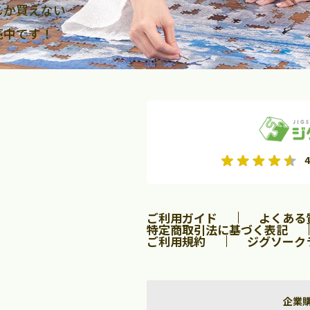
しか買えない
売中です！
2026年9月
2026年10月
4
水
木
金
月
火
水
木
金
土
日
土
2
3
4
5
1
2
3
9
10
11
12
4
5
6
7
8
9
10
ご利用ガイド
よくある
16
17
18
19
11
12
13
14
15
16
17
特定商取引法に基づく表記
ご利用規約
ジグソーク
23
24
25
26
18
19
20
21
22
23
24
30
25
26
27
28
29
30
31
企業