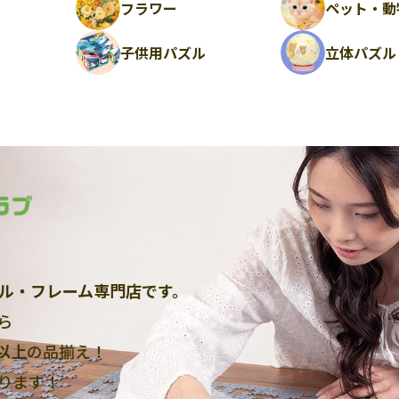
フラワー
ペット・動
ル
子供用パズル
立体パズル
ル・フレーム専門店です。
ら
点以上
の品揃え！
ります！