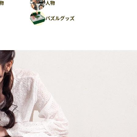
物
人物
パズルグッズ