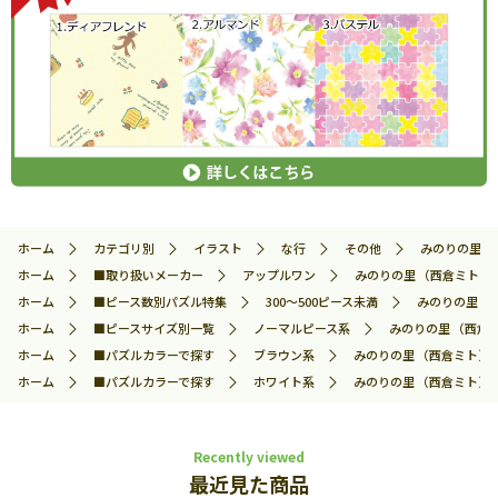
ホーム
カテゴリ別
イラスト
な行
その他
みのりの里 （
ホーム
■取り扱いメーカー
アップルワン
みのりの里 （西倉ミト） 3
ホーム
■ピース数別パズル特集
300～500ピース未満
みのりの里 （西
ホーム
■ピースサイズ別一覧
ノーマルピース系
みのりの里 （西倉ミ
ホーム
■パズルカラーで探す
ブラウン系
みのりの里 （西倉ミト） 3
ホーム
■パズルカラーで探す
ホワイト系
みのりの里 （西倉ミト） 3
Recently viewed
最近見た商品