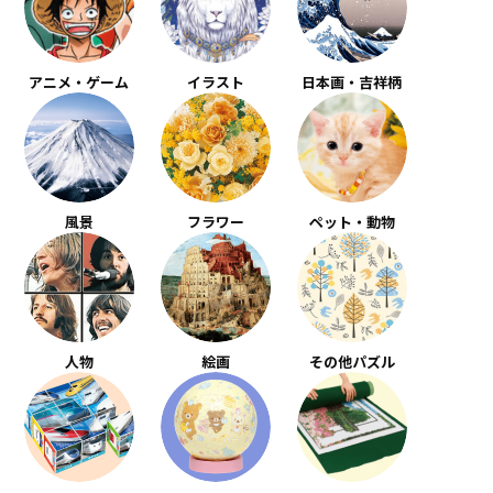
アニメ・ゲーム
イラスト
日本画・吉祥柄
風景
フラワー
ペット・動物
人物
絵画
その他パズル