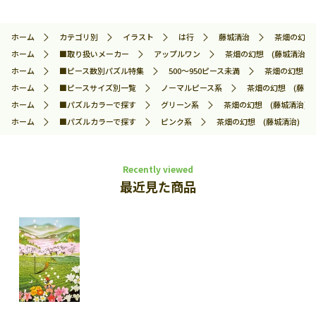
ホーム
カテゴリ別
イラスト
は行
藤城清治
茶畑の幻想 
ホーム
■取り扱いメーカー
アップルワン
茶畑の幻想 (藤城清治) 5
ホーム
■ピース数別パズル特集
500～950ピース未満
茶畑の幻想 (藤
ホーム
■ピースサイズ別一覧
ノーマルピース系
茶畑の幻想 (藤城清治
ホーム
■パズルカラーで探す
グリーン系
茶畑の幻想 (藤城清治) 5
ホーム
■パズルカラーで探す
ピンク系
茶畑の幻想 (藤城清治) 500
Recently viewed
最近見た商品