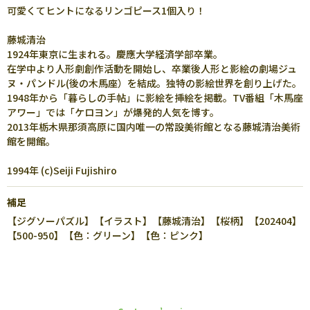
可愛くてヒントになるリンゴピース1個入り！
藤城清治
1924年東京に生まれる。慶應大学経済学部卒業。
在学中より人形劇創作活動を開始し、卒業後人形と影絵の劇場ジュ
ヌ・パンドル(後の木馬座）を結成。独特の影絵世界を創り上げた。
1948年から「暮らしの手帖」に影絵を挿絵を掲載。TV番組「木馬座
アワー」では「ケロヨン」が爆発的人気を博す。
2013年栃木県那須高原に国内唯一の常設美術館となる藤城清治美術
館を開館。
1994年 (c)Seiji Fujishiro
補足
【ジグソーパズル】【イラスト】【藤城清治】【桜柄】【202404】
【500-950】【色：グリーン】【色：ピンク】