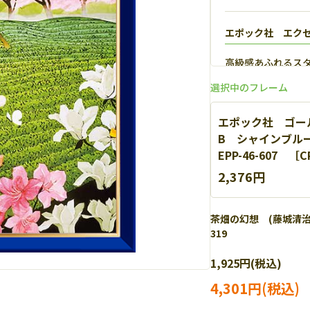
エポック社 エク
高級感あふれるス
【
詳細
】
選択中のフレーム
エポック社 ゴール
B シャインブルー
EPP-46-607 ［
2,376円
茶畑の幻想 (藤城清治)
319
エポック社 パネ
1,925円(税込)
軽量なアルミを使
細
】
4,301円(税込)