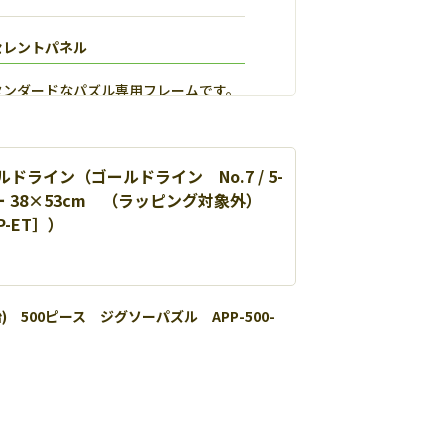
セレントパネル
タンダードなパズル専用フレームです。
ドライン（ゴールドライン No.7 / 5-
 38×53cm （ラッピング対象外）
CP-ET］）
 500ピース ジグソーパズル APP-500-
ルマックス
用し丈夫で扱いやすいパネルです。【
詳