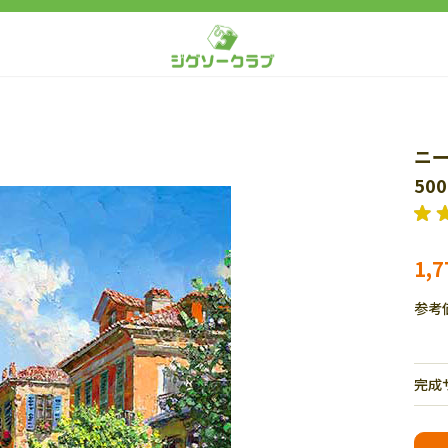
ニ
50
1,
参考
完成