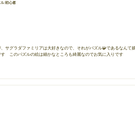
ル:
初心者
、サグラダファミリアは大好きなので、それがパズル🧩であるなんて
です このパズルの絵は細かなところも綺麗なのでお気に入りです