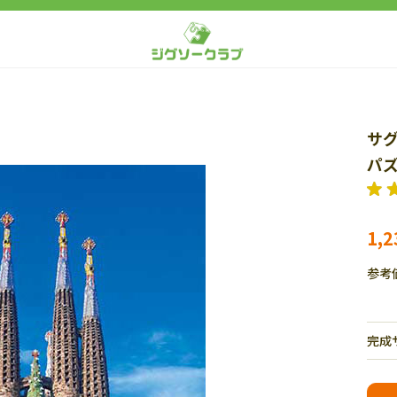
サ
パズ
1,
参考
完成