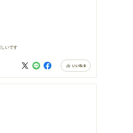
嬉しいです
いいね
0