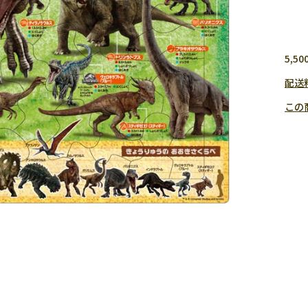
5,
配送
この