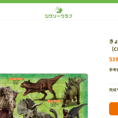
きょ
［C
53
参考
完成