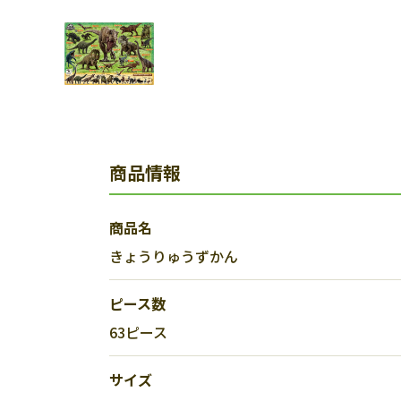
商品情報
商品名
きょうりゅうずかん
ピース数
63ピース
サイズ