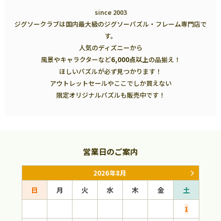
since 2003
ジグソークラブは国内最大級のジグソーパズル・フレーム専門店で
す。
人気のディズニーから
風景やキャラクターなど
6,000点以上
の品揃え！
ほしいパズルが必ず見つかります！
アウトレットセールやここでしか買えない
限定オリジナルパズルも販売中です！
営業日のご案内
2026年8月
日
月
火
水
木
金
土
日
1