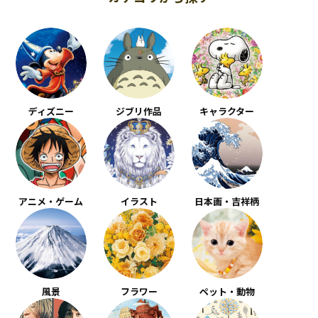
ディズニー
ジブリ作品
キャラクター
アニメ・ゲーム
イラスト
日本画・吉祥柄
風景
フラワー
ペット・動物