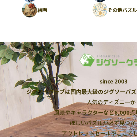
絵画
その他パズ
since 2003
ジグソークラブは国内最大級のジグソーパズ
人気のディズニーか
風景やキャラクターなど
6,000
ほしいパズルが必ず見つか
アウトレットセールやここで