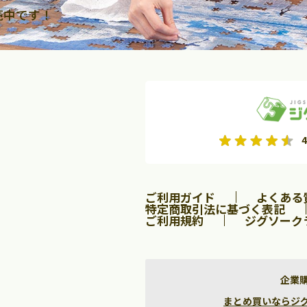
売中です！
2026年9月
2026年10月
4
水
木
金
月
火
水
木
金
土
日
土
2
3
4
5
1
2
3
9
10
11
12
4
5
6
7
8
9
10
ご利用ガイド
よくある
16
17
18
19
11
12
13
14
15
16
17
特定商取引法に基づく表記
ご利用規約
ジグソーク
23
24
25
26
18
19
20
21
22
23
24
30
25
26
27
28
29
30
31
企業
まとめ買いならジグソー