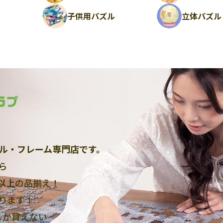
ル
子供用パズル
立体パズル
ル・フレーム専門店です。
ら
点以上
の品揃え！
ります！
しか買えない