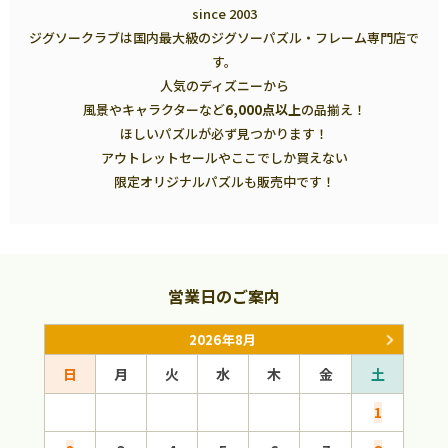
since 2003
ジグソークラブは国内最大級のジグソーパズル・フレーム専門店で
す。
人気のディズニーから
風景やキャラクターなど
6,000点以上
の品揃え！
ほしいパズルが必ず見つかります！
アウトレットセールやここでしか買えない
限定オリジナルパズルも販売中です！
営業日のご案内
2026年8月
日
月
火
水
木
金
土
日
1