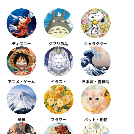
ディズニー
ジブリ作品
キャラクター
アニメ・ゲーム
イラスト
日本画・吉祥柄
風景
フラワー
ペット・動物