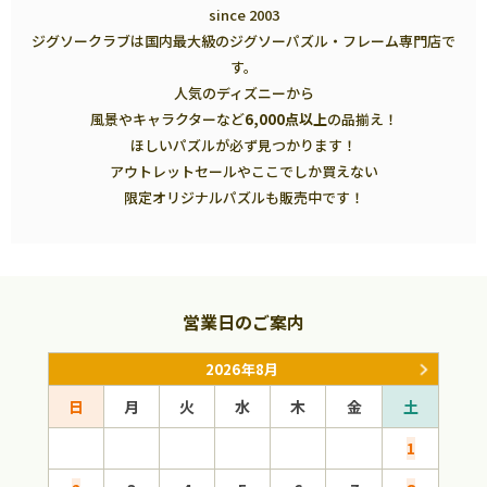
since 2003
ジグソークラブは国内最大級のジグソーパズル・フレーム専門店で
す。
人気のディズニーから
風景やキャラクターなど
6,000点以上
の品揃え！
ほしいパズルが必ず見つかります！
アウトレットセールやここでしか買えない
限定オリジナルパズルも販売中です！
営業日のご案内
2026年8月
日
月
火
水
木
金
土
日
1