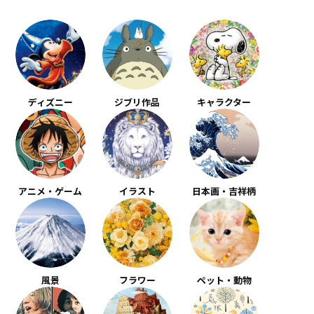
ディズニー
ジブリ作品
キャラクター
アニメ・ゲーム
イラスト
日本画・吉祥柄
風景
フラワー
ペット・動物