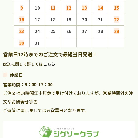
9
10
11
12
13
14
15
13
16
17
18
19
20
21
22
20
23
24
25
26
27
28
29
27
30
31
営業日12時までのご注文で最短当日発送！
配送に関して詳しくは
こちら
休業日
営業時間：9：00-17：00
ご注文は24時間年中無休で受け付けておりますが、営業時間外の注
文やお問合せ等の
ご返答に関しましては翌営業日となります。