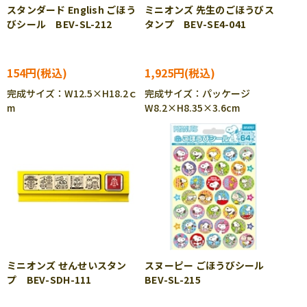
スタンダード English ごほう
ミニオンズ 先生のごほうびス
びシール BEV-SL-212
タンプ BEV-SE4-041
154円
1,925円
完成サイズ：W12.5×H18.2ｃ
完成サイズ：パッケージ
m
W8.2×H8.35×3.6cm
ミニオンズ せんせいスタン
スヌーピー ごほうびシール
プ BEV-SDH-111
BEV-SL-215