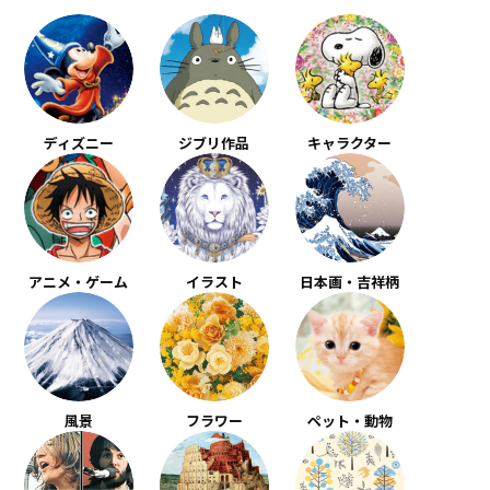
ディズニー
ジブリ作品
キャラクター
アニメ・ゲーム
イラスト
日本画・吉祥柄
風景
フラワー
ペット・動物