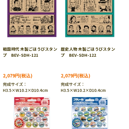
戦国時代 木製ごほうびスタン
歴史人物 木製ごほうびスタン
プ BEV-SDH-121
プ BEV-SDH-122
2,079円
2,079円
完成サイズ：
完成サイズ：
H3.5×W10.2×D10.4cm
H3.5×W10.2×D10.4cm