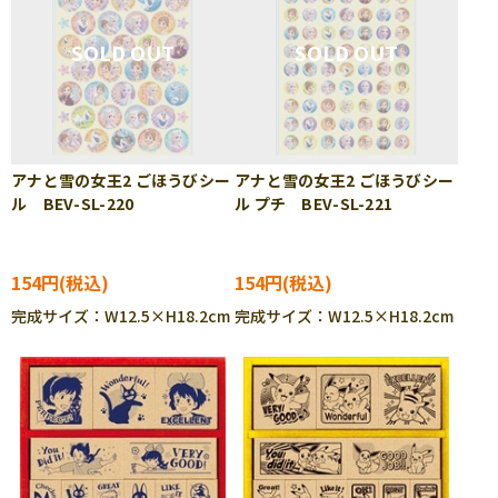
アナと雪の女王2 ごほうびシー
アナと雪の女王2 ごほうびシー
ル BEV-SL-220
ル プチ BEV-SL-221
154円
154円
完成サイズ：W12.5×H18.2cm
完成サイズ：W12.5×H18.2cm