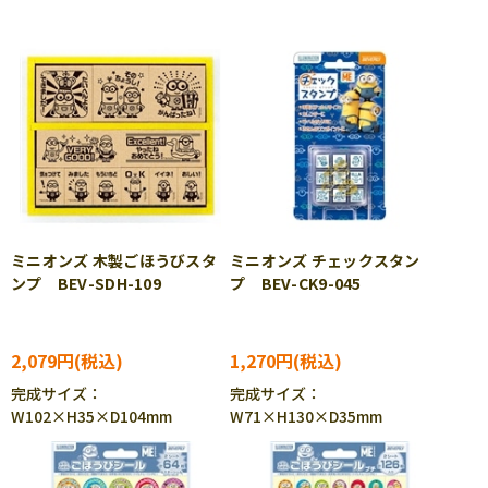
ミニオンズ 木製ごほうびスタ
ミニオンズ チェックスタン
ンプ BEV-SDH-109
プ BEV-CK9-045
2,079円
1,270円
完成サイズ：
完成サイズ：
W102×H35×D104mm
W71×H130×D35mm