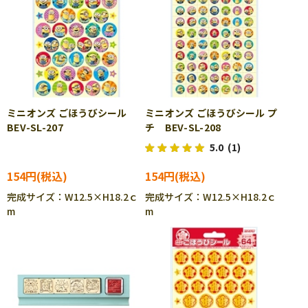
ミニオンズ ごほうびシール
ミニオンズ ごほうびシール プ
BEV-SL-207
チ BEV-SL-208
5.0
(1)
154円
154円
完成サイズ：W12.5×H18.2ｃ
完成サイズ：W12.5×H18.2ｃ
m
m