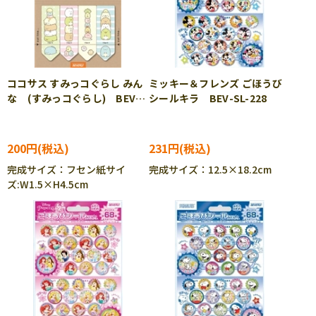
ココサス すみっコぐらし みん
ミッキー＆フレンズ ごほうび
な (すみっコぐらし) BEV-
シールキラ BEV-SL-228
CS-148
200円
231円
完成サイズ：フセン紙サイ
完成サイズ：12.5×18.2cm
ズ:W1.5×H4.5cm