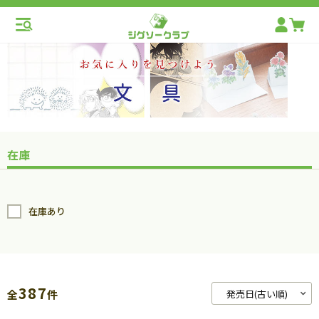
在庫
在庫あり
387
全
件