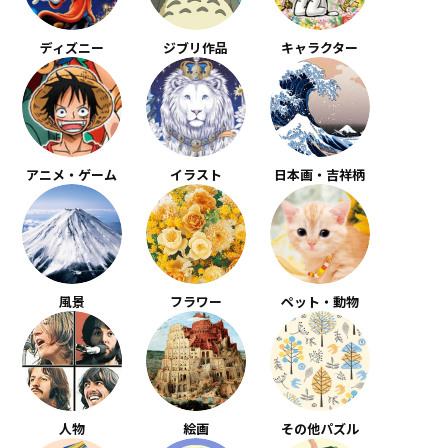
ディズニー
ジブリ作品
キャラクター
アニメ・ゲーム
イラスト
日本画・吉祥柄
風景
フラワー
ペット・動物
人物
絵画
その他パズル