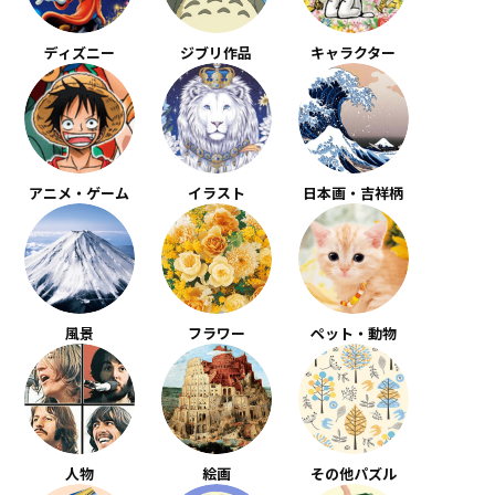
ディズニー
ジブリ作品
キャラクター
アニメ・ゲーム
イラスト
日本画・吉祥柄
風景
フラワー
ペット・動物
人物
絵画
その他パズル