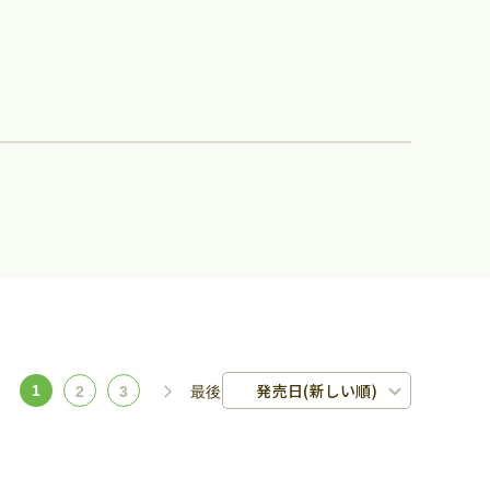
発売日(新しい順)
1
2
3
最後