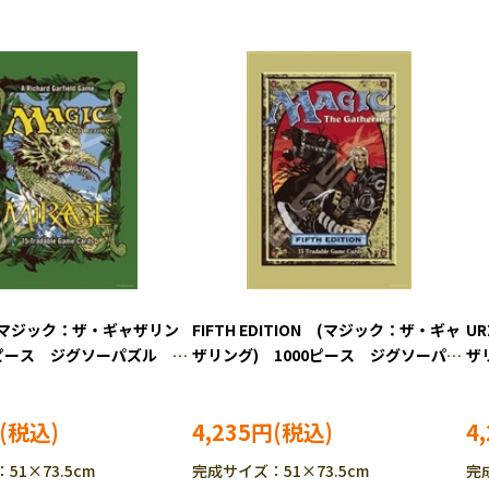
 (マジック：ザ・ギャザリン
FIFTH EDITION (マジック：ザ・ギャ
UR
00ピース ジグソーパズル
ザリング) 1000ピース ジグソーパズ
ザ
-510
ル ENS-1000T-511
ル 
4,235円
4
51×73.5cm
完成サイズ：51×73.5cm
完