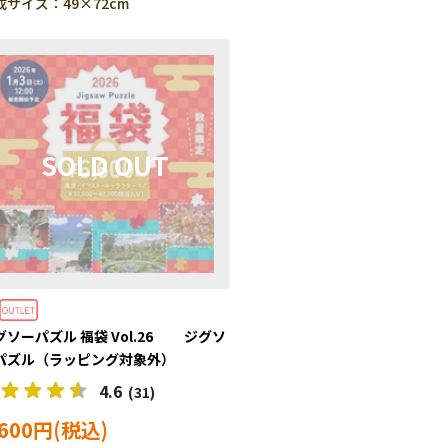
成サイズ：49×72cm
グソーパズル 福袋 Vol.26 ジグソ
パズル（ラッピング対象外）
4.6
(31)
,600円