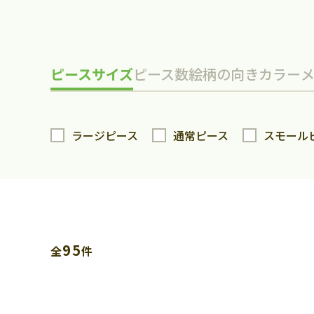
ピースサイズ
ピース数
絵柄の向き
カラー
ラージピース
通常ピース
スモール
95
全
件