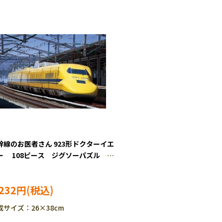
幹線のお医者さん 923形ドクターイエ
ー 108ピース ジグソーパズル
M-01-2096
,232円
成サイズ：26×38cm