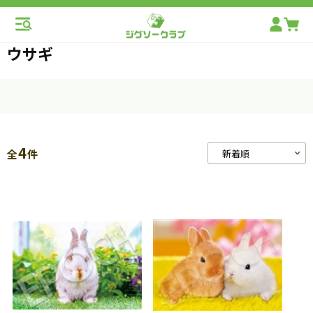
ウサギ
4
全
件