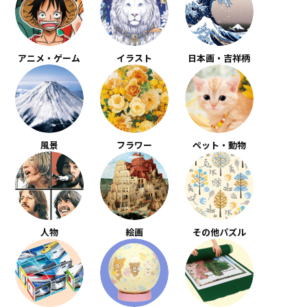
アニメ・ゲーム
イラスト
日本画・吉祥柄
風景
フラワー
ペット・動物
人物
絵画
その他パズル