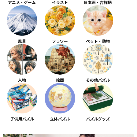
アニメ・ゲーム
イラスト
日本画・吉祥柄
風景
フラワー
ペット・動物
人物
絵画
その他パズル
子供用パズル
立体パズル
パズルグッズ