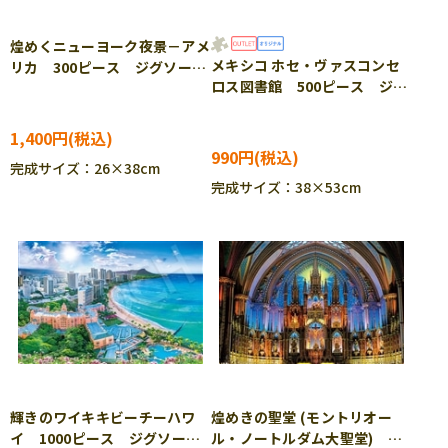
煌めくニューヨーク夜景－アメ
メキシコ ホセ・ヴァスコンセ
リカ 300ピース ジグソーパ
ロス図書館 500ピース ジグ
ズル EPO-28-054s
ソーパズル EPO-79-459s
［CP-SS］
1,400円
990円
完成サイズ：26×38cm
完成サイズ：38×53cm
輝きのワイキキビーチーハワ
煌めきの聖堂 (モントリオー
イ 1000ピース ジグソーパ
ル・ノートルダム大聖堂)