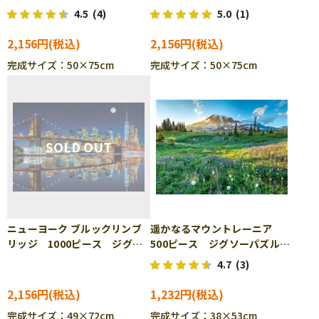
ズル EPO-09-026s
1000ピース ジグソーパズ
4.5
(4)
5.0
(1)
ル YAM-10-1377
2,156円
2,156円
完成サイズ：50×75cm
完成サイズ：50×75cm
ニューヨーク ブルックリンブ
遥かなるマウントレーニア
リッジ 1000ピース ジグソ
500ピース ジグソーパズル
ーパズル BEV-1000-055
APP-500-269
4.7
(3)
2,156円
1,232円
完成サイズ：49×72cm
完成サイズ：38×53cm