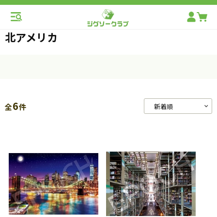
北アメリカ
6
全
件