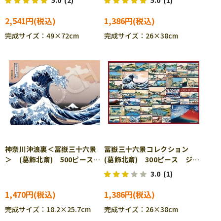
5.0
(2)
5.0
(1)
ル BEV-1000-074
300-130 ［CP-TM］
2,541円
1,386円
完成サイズ：49×72cm
完成サイズ：26×38cm
神奈川沖浪裏＜冨嶽三十六景
冨嶽三十六景コレクション
＞ (葛飾北斎) 500ピース
(葛飾北斎) 300ピース ジグ
ジグソーパズル EPO-52-803
ソーパズル BEV-300-146
3.0
(1)
1,470円
1,386円
完成サイズ：18.2×25.7cm
完成サイズ：26×38cm