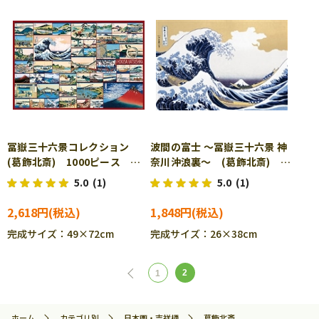
冨嶽三十六景コレクション
波間の富士 ～冨嶽三十六景 神
(葛飾北斎) 1000ピース ジ
奈川沖浪裏～ (葛飾北斎)
グソーパズル BEV-1000-090
1000ピース ジグソーパズ
5.0
(1)
5.0
(1)
ル BEV-1000M-029
2,618円
1,848円
完成サイズ：49×72cm
完成サイズ：26×38cm
2
1
ホーム
カテゴリ別
日本画・吉祥柄
葛飾北斎