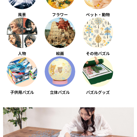
風景
フラワー
ペット・動物
人物
絵画
その他パズル
子供用パズル
立体パズル
パズルグッズ