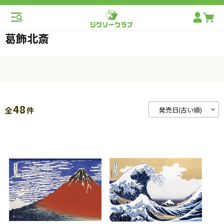
葛飾北斎
48
全
件