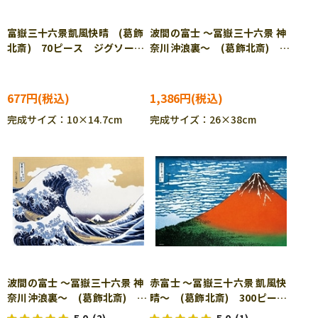
富嶽三十六景凱風快晴 (葛飾
波間の富士 ～冨嶽三十六景 神
北斎) 70ピース ジグソーパ
奈川沖浪裏～ (葛飾北斎)
ズル YAM-97-296
300ピース ジグソーパズル
BEV-300-089
677円
1,386円
完成サイズ：10×14.7cm
完成サイズ：26×38cm
波間の富士 ～冨嶽三十六景 神
赤富士 ～冨嶽三十六景 凱風快
奈川沖浪裏～ (葛飾北斎)
晴～ (葛飾北斎) 300ピー
1000ピース ジグソーパズ
ス ジグソーパズル BEV-