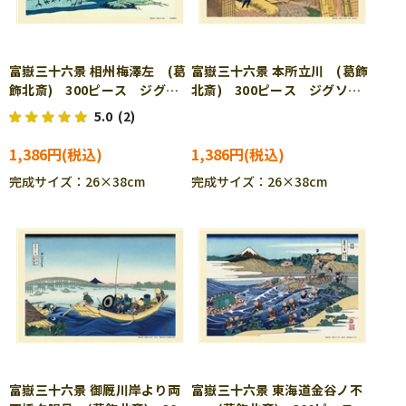
富嶽三十六景 相州梅澤左 (葛
富嶽三十六景 本所立川 (葛飾
飾北斎) 300ピース ジグソ
北斎) 300ピース ジグソー
ーパズル CUT-300-105
パズル CUT-300-185
5.0
(2)
1,386円
1,386円
完成サイズ：26×38cm
完成サイズ：26×38cm
富嶽三十六景 御厩川岸より両
富嶽三十六景 東海道金谷ノ不