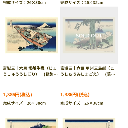
完成サイズ：26×38cm
完成サイズ：26×38cm
富嶽三十六景 常州牛堀（じょ
富嶽三十六景 甲州三島越（こ
うしゅううしぼり） (葛飾北
うしゅうみしまごえ） (葛飾
斎) 300ピース ジグソーパ
北斎) 300ピース ジグソー
ズル CUT-300-190
パズル CUT-300-191
1,386円
1,386円
完成サイズ：26×38cm
完成サイズ：26×38cm