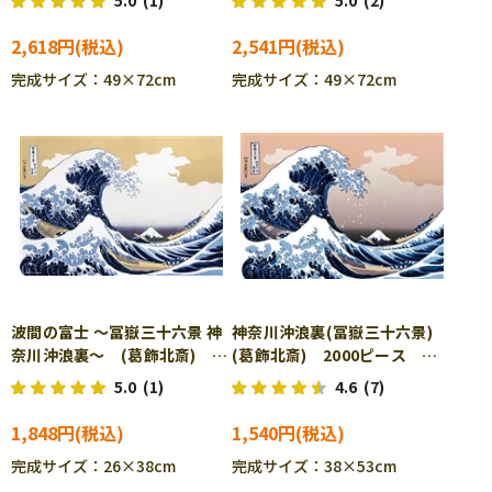
5.0
(1)
5.0
(2)
ル BEV-1000-074
2,618円
2,541円
完成サイズ：49×72cm
完成サイズ：49×72cm
波間の富士 ～冨嶽三十六景 神
神奈川沖浪裏(冨嶽三十六景)
奈川沖浪裏～ (葛飾北斎)
(葛飾北斎) 2000ピース ジ
1000ピース ジグソーパズ
グソーパズル EPO-54-005
5.0
(1)
4.6
(7)
ル BEV-1000M-029
1,848円
1,540円
完成サイズ：26×38cm
完成サイズ：38×53cm