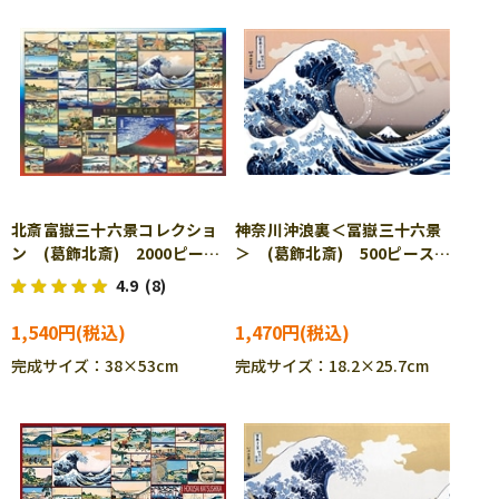
北斎富嶽三十六景コレクショ
神奈川沖浪裏＜冨嶽三十六景
ン (葛飾北斎) 2000ピー
＞ (葛飾北斎) 500ピース
ス ジグソーパズル EPO-54-
ジグソーパズル EPO-52-803
4.9
(8)
016
1,540円
1,470円
完成サイズ：38×53cm
完成サイズ：18.2×25.7cm