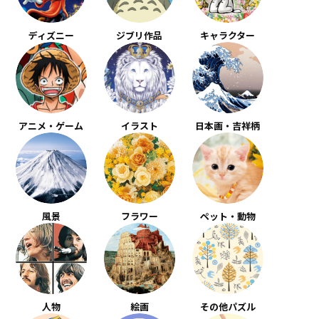
ディズニー
ジブリ作品
キャラクター
アニメ・ゲーム
イラスト
日本画・吉祥柄
風景
フラワー
ペット・動物
人物
絵画
その他パズル