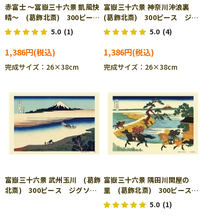
赤富士 ～冨嶽三十六景 凱風快
富嶽三十六景 神奈川沖浪裏
晴～ (葛飾北斎) 300ピー
(葛飾北斎) 300ピース ジグ
ス ジグソーパズル BEV-
ソーパズル CUT-300-045
5.0
(1)
5.0
(4)
300-130 ［CP-TM］
1,386円
1,386円
完成サイズ：26×38cm
完成サイズ：26×38cm
富嶽三十六景 武州玉川 (葛飾
富嶽三十六景 隅田川関屋の
北斎) 300ピース ジグソー
里 (葛飾北斎) 300ピース
パズル CUT-300-046
ジグソーパズル CUT-300-
5.0
(1)
052