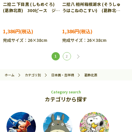
二拾二 下目黒 (しもめぐろ)
二拾八 相州箱根湖水 (そうしゅ
(葛飾北斎) 300ピース ジグ
うはこねのこすい) (葛飾北
ソーパズル CUT-300-266
斎) 300ピース ジグソーパ
ズル CUT-300-267
1,386円
1,386円
完成サイズ：26×38cm
完成サイズ：26×38cm
1
2
ホーム
カテゴリ別
日本画・吉祥柄
葛飾北斎
Category search
カテゴリから探す