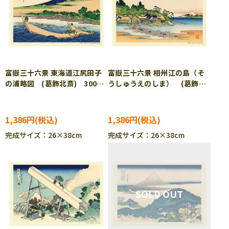
富嶽三十六景 東海道江尻田子
富嶽三十六景 相州江の島（そ
の浦略図 (葛飾北斎) 300ピ
うしゅうえのしま） (葛飾北
ース ジグソーパズル CUT-
斎) 300ピース ジグソーパ
300-192
ズル CUT-300-220
1,386円
1,386円
完成サイズ：26×38cm
完成サイズ：26×38cm