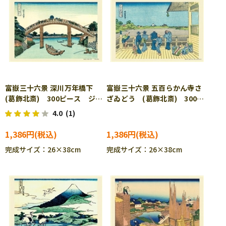
富嶽三十六景 深川万年橋下
富嶽三十六景 五百らかん寺さ
(葛飾北斎) 300ピース ジグ
ざゐどう (葛飾北斎) 300ピ
ソーパズル CUT-300-103
ース ジグソーパズル CUT-
4.0
(1)
300-104
1,386円
1,386円
完成サイズ：26×38cm
完成サイズ：26×38cm