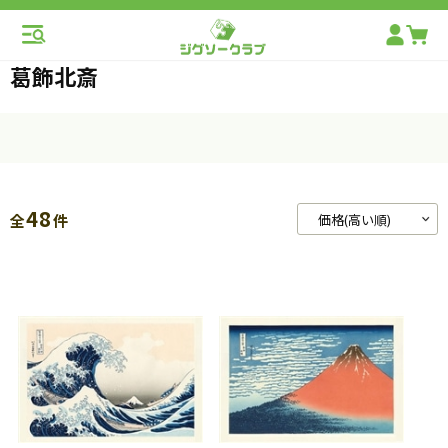
葛飾北斎
48
全
件