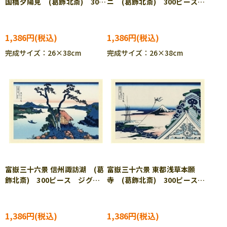
国橋夕陽見 (葛飾北斎) 300
ニ (葛飾北斎) 300ピース
ピース ジグソーパズル
ジグソーパズル CUT-300-
CUT-300-186
187
1,386円
1,386円
完成サイズ：26×38cm
完成サイズ：26×38cm
富嶽三十六景 信州諏訪湖 (葛
富嶽三十六景 東都浅草本願
飾北斎) 300ピース ジグソ
寺 (葛飾北斎) 300ピース
ーパズル CUT-300-188
ジグソーパズル CUT-300-
189
1,386円
1,386円