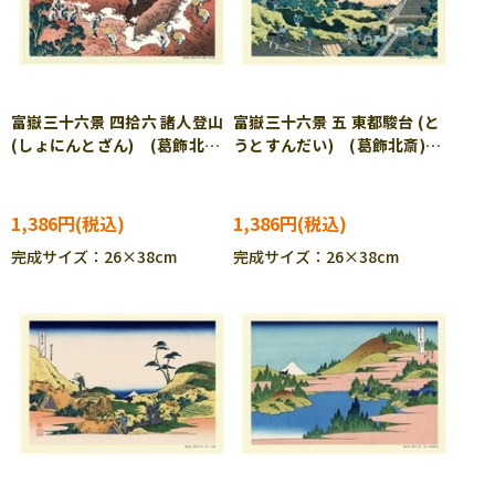
富嶽三十六景 四拾六 諸人登山
富嶽三十六景 五 東都駿台 (と
(しょにんとざん) (葛飾北
うとすんだい) (葛飾北斎)
斎) 300ピース ジグソーパ
300ピース ジグソーパズル
ズル CUT-300-251 ［CP-
CUT-300-265
TM］
1,386円
1,386円
完成サイズ：26×38cm
完成サイズ：26×38cm