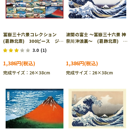
冨嶽三十六景コレクション
波間の富士 ～冨嶽三十六景 神
(葛飾北斎) 300ピース ジグ
奈川沖浪裏～ (葛飾北斎)
ソーパズル BEV-300-146
300ピース ジグソーパズル
3.0
(1)
BEV-300-089
1,386円
1,386円
完成サイズ：26×38cm
完成サイズ：26×38cm