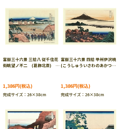
富嶽三十六景 三拾八 従千住花
富嶽三十六景 四拾 甲州伊沢暁
街眺望ノ不二 (葛飾北斎)
(こうしゅういさわのあかつ
300ピース ジグソーパズル
き) (葛飾北斎) 300ピース
CUT-300-249
ジグソーパズル CUT-300-
250
1,386円
1,386円
完成サイズ：26×38cm
完成サイズ：26×38cm