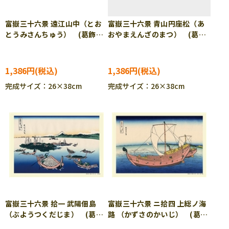
富嶽三十六景 遠江山中（とお
富嶽三十六景 青山円座松（あ
とうみさんちゅう） (葛飾北
おやまえんざのまつ） (葛飾
斎) 300ピース ジグソーパ
北斎) 300ピース ジグソー
ズル CUT-300-221 ［CP-
パズル CUT-300-222
TM］
［CP-TM］
1,386円
1,386円
完成サイズ：26×38cm
完成サイズ：26×38cm
富嶽三十六景 拾一 武陽佃島
富嶽三十六景 ニ拾四 上総ノ海
（ぶようつくだじま） (葛飾
路 （かずさのかいじ） (葛飾
北斎) 300ピース ジグソー
北斎) 300ピース ジグソー